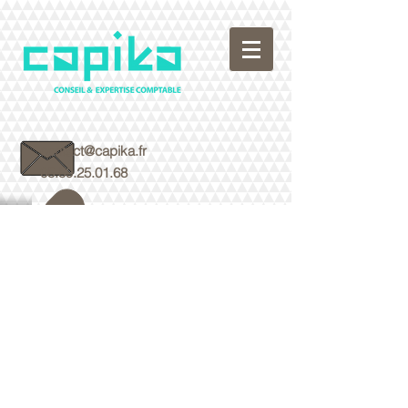
contact@capika.fr
05.59.25.01.68