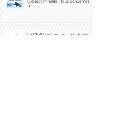
Cybercriminalité : tous concernés
!!
Le CESU préfinancé : le dirigeant
a-t-il droit ?
TPE-PME : réduisez votre
consommation d'énergie avec le
dispositif "Baisse les Watts".
Chèques-cadeaux, bons d'achats,
cadeaux aux salariés : comment ça
marche?