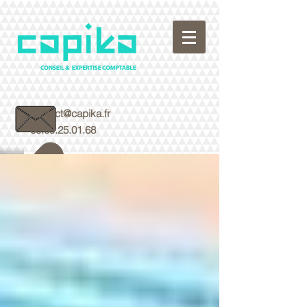
contact@capika.fr
05.59.25.01.68