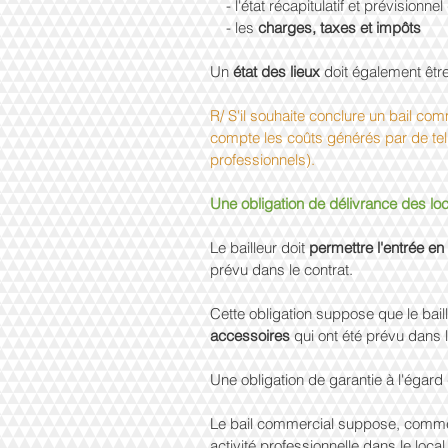
    - l'état récapitulatif et prévisionne
    - les 
charges, taxes et impôts
Un 
état des lieux 
doit également êtr
R/ S'il souhaite conclure un bail com
compte les coûts générés par de tell
professionnels).
Une obligation de délivrance des lo
Le bailleur doit 
permettre l'entrée en
prévu dans le contrat.
Cette obligation suppose que le baill
accessoires
 qui ont été prévu dans l
Une obligation de garantie à l'égard 
Le bail commercial suppose, comme 
activité professionnelle dans le loca