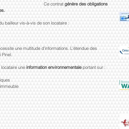
Ce contrat 
génère des obligations 
es. 
u bailleur vis-à-vis de son locataire :
cessite une multitude d'informations. L'étendue des 
 Pinel.
u locataire une 
information environnementale 
portant sur :
giques
l'immeuble