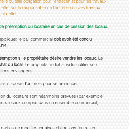
lle ou telle obligation pour l'entretien et pour les travaux. 
ffet sur le responsable de l'entretien ou des travaux 
nt défini.
 de préemption du locataire en cas de cession des locaux.
appliquer, le bail commercial 
doit avoir été conclu 
014.
éemption si le propriétaire désire vendre les locaux
. Le 
achat du local
. Le propriétaire doit ainsi lui notifier son 
ditions envisagées.
rcial, dispose d'un mois pour se prononcer.
ion du locataire sont néanmoins prévues (par exemple, 
ieurs locaux compris dans un ensemble commercial).
parties de modifier certaines obligations (entretien, 