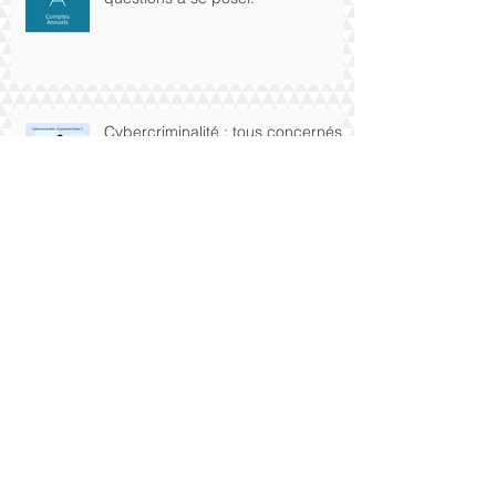
Cybercriminalité : tous concernés
!!
Le CESU préfinancé : le dirigeant
a-t-il droit ?
TPE-PME : réduisez votre
consommation d'énergie avec le
dispositif "Baisse les Watts".