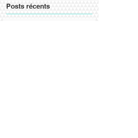
Posts récents
Comptes annuels : les bonnes
questions à se poser.
Cybercriminalité : tous concernés
!!
Le CESU préfinancé : le dirigeant
a-t-il droit ?