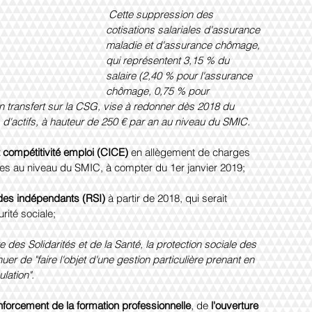
Cette suppression des 
cotisations salariales d'assurance 
maladie et d'assurance chômage, 
qui représentent 3,15 % du 
salaire (2,40 % pour l'assurance 
chômage, 0,75 % pour 
n transfert sur la CSG, vise à redonner dès 2018 du 
s d'actifs, à hauteur de 250 € par an au niveau du SMIC.
t compétitivité emploi (CICE)
 en allègement de charges 
lles au niveau du SMIC, à compter du 1er janvier 2019;
des indépendants (RSI)
 à partir de 2018, qui serait 
rité sociale;
re des Solidarités et de la Santé, la protection sociale des 
er de "faire l'objet d'une gestion particulière prenant en 
lation".
nforcement de la formation professionnelle
, de 
l'ouverture 