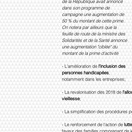
de la République avait annoncé 
dans son programme de 
campagne une augmentation de 
50 % du montant de cette prime.
On notera par ailleurs que la 
feuille de route de la ministre des 
Solidarités et de la Santé annonce 
une augmentation "ciblée" du 
montant de la prime d'activité 
- L'amélioration de 
l'inclusion des 
personnes handicapées
, 
notamment dans les entreprises;
- La revalorisation dès 2018 de 
l'al
vieillesse
;
- La simplification des procédures p
- Le renforcement de l'action de 
lutt
faveur des familles comprenant de j