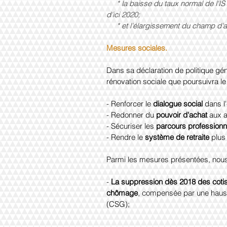
     * la baisse du taux normal de l'IS pour le ramener progressivement de 33,1/3 % à 28 % 
d'ici 2020;
     * et l'élargissement du champ 
Mesures sociales.
Dans sa déclaration de politique géné
rénovation sociale que poursuivra l
- Renforcer le 
dialogue social 
dans l
- Redonner du 
pouvoir d'achat 
aux a
- Sécuriser les 
parcours professionn
- Rendre le 
système de retraite 
plus 
Parmi les mesures présentées, nous
- 
La suppression dès 2018 des cotis
chômage
, compensée par une hausse
(CSG);