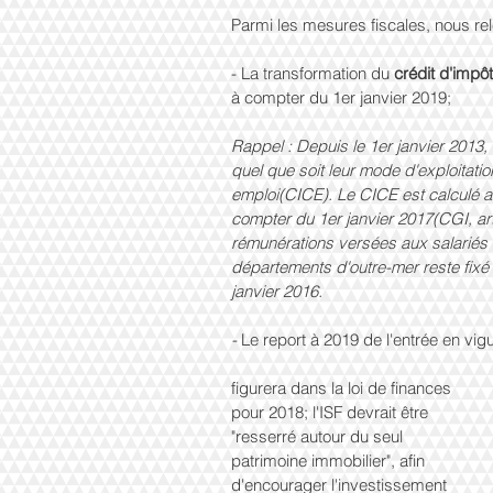
Parmi les mesures fiscales, nous re
- La transformation du 
crédit d'impô
à compter du 1er janvier 2019;
Rappel : Depuis le 1er janvier 2013,
quel que soit leur mode d'exploitatio
emploi(CICE). Le CICE est calculé a
compter du 1er janvier 2017(CGI, art
rémunérations versées aux salariés a
départements d'outre-mer reste fixé
janvier 2016.
- 
Le report à 2019 de l'entrée en vig
figurera dans la loi de finances 
pour 2018; l'ISF devrait être 
"resserré autour du seul 
patrimoine immobilier", afin 
d'encourager l'investissement 